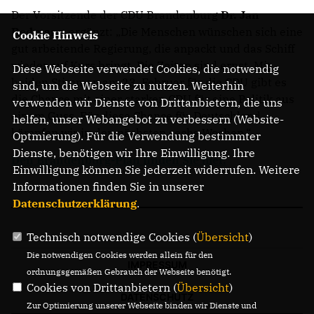
Der Vorsitzende der CDU Brandenburg
Dr. Jan
Redmann
ergänzt: „Die Menschen wünschen sich eine
Cookie Hinweis
gut arbeitende Regierung, die anpackt und das Schiff
wieder auf Kurs bringt. Die Zeiten sind ernst. Mit
Diese Webseite verwendet Cookies, die notwendig
beiden Stimmen am 23. Februar für die CDU gibt es
sind, um die Webseite zu nutzen. Weiterhin
die Chance mit einer starken CDU für eine Politik aus
verwenden wir Dienste von Drittanbietern, die uns
einem Guss. Für diese Chance für Deutschland
helfen, unser Webangebot zu verbessern (Website-
kämpfen wir in den nächsten sechs Wochen.“
Optmierung). Für die Verwendung bestimmter
Dienste, benötigen wir Ihre Einwilligung. Ihre
Den Brandenburg-Plan finden Sie hier.
Einwilligung können Sie jederzeit widerrufen. Weitere
Informationen finden Sie in unserer
Datenschutzerklärung
.
Technisch notwendige Cookies (
Übersicht
)
Die notwendigen Cookies werden allein für den
IMPRESSUM
ordnungsgemäßen Gebrauch der Webseite benötigt.
Cookies von Drittanbietern (
Übersicht
)
DATENSCHUTZ
Zur Optimierung unserer Webseite binden wir Dienste und