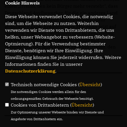
Cookie Hinweis
einen „Irrsinn, den kein Bürger mehr versteht“, dass
Deutschland Asylbewerber, für die ein anderes Land
Diese Webseite verwendet Cookies, die notwendig
zuständig ist, hereinlässt und dann nicht mehr
sind, um die Webseite zu nutzen. Weiterhin
abschieben kann. Brandenburgs SPD muss jetzt auf
verwenden wir Dienste von Drittanbietern, die uns
taktische Spielchen verzichten und zu dem stehen,
helfen, unser Webangebot zu verbessern (Website-
was sie den Brandenburgern im Wahlkampf
Optmierung). Für die Verwendung bestimmter
versprochen hat. Alles andere wäre ein Irrsinn, den
Dienste, benötigen wir Ihre Einwilligung. Ihre
kein Bürger mehr versteht.“
Einwilligung können Sie jederzeit widerrufen. Weitere
Informationen finden Sie in unserer
Datenschutzerklärung
.
Technisch notwendige Cookies (
Übersicht
)
Die notwendigen Cookies werden allein für den
IMPRESSUM
ordnungsgemäßen Gebrauch der Webseite benötigt.
Cookies von Drittanbietern (
Übersicht
)
DATENSCHUTZ
Zur Optimierung unserer Webseite binden wir Dienste und
Angebote von Drittanbietern ein.