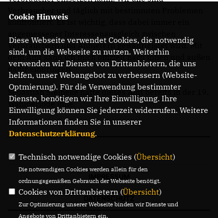
Verbraucher und täglich mit bestimmten Problemen
Cookie Hinweis
konfrontiert. Es ist wichtig, dass dabei immer ein
angemessener Interessenausgleich zwischen
Diese Webseite verwendet Cookies, die notwendig
Verbrauchern und Anbietern gewährleistet wird. Mit
sind, um die Webseite zu nutzen. Weiterhin
dem Amt kann ich mich offiziell nach innen und außen
verwenden wir Dienste von Drittanbietern, die uns
dafür einbringen."
helfen, unser Webangebot zu verbessern (Website-
Optmierung). Für die Verwendung bestimmter
Sebastian Steineke hatte dieses Amt bereits in der 19.
Dienste, benötigen wir Ihre Einwilligung. Ihre
Wahlperiode inne.
Einwilligung können Sie jederzeit widerrufen. Weitere
Informationen finden Sie in unserer
Datenschutzerklärung
.
Technisch notwendige Cookies (
Übersicht
)
Die notwendigen Cookies werden allein für den
IMPRESSUM
ordnungsgemäßen Gebrauch der Webseite benötigt.
Cookies von Drittanbietern (
Übersicht
)
DATENSCHUTZ
Zur Optimierung unserer Webseite binden wir Dienste und
Angebote von Drittanbietern ein.