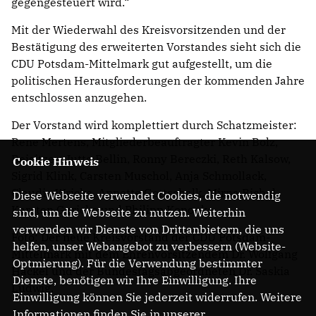
gegengesteuert wird.“
Mit der Wiederwahl des Kreisvorsitzenden und der
Bestätigung des erweiterten Vorstandes sieht sich die
CDU Potsdam-Mittelmark gut aufgestellt, um die
politischen Herausforderungen der kommenden Jahre
entschlossen anzugehen.
Der Vorstand wird komplettiert durch Schatzmeister:
Rene Mertens, Mitgliederbeauftragter Kevin Bolz,
Beisitzer: Jutta Bellin, Ronny Bereczki, Reth Kalsow,
Cookie Hinweis
Sigrid Klink, Carsten Muschol, Anja Schmollack,
Claudia Wricke, Annette Gottschalk, Mirna Richel,
Diese Webseite verwendet Cookies, die notwendig
Karsten Gericke und Philipp Konopka.
sind, um die Webseite zu nutzen. Weiterhin
verwenden wir Dienste von Drittanbietern, die uns
Foto: Der neue Kreisvorstand der CDU Potsdam-
helfen, unser Webangebot zu verbessern (Website-
Mittelmark mit dem Ehrenvorsitzendem Dr. Wolfgang
Optmierung). Für die Verwendung bestimmter
Hackel und der Bundestagsabgeordneten Dr. Saskia
Dienste, benötigen wir Ihre Einwilligung. Ihre
Ludwig.
Einwilligung können Sie jederzeit widerrufen. Weitere
Informationen finden Sie in unserer